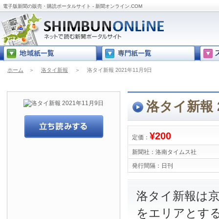
電子版新聞の販売・購読ポータルサイト - 新聞オンライン.COM
ホーム
＞
洛タイ新報
＞
洛タイ新報 2021年11月9日
洛タイ新報 2
¥200
定価：
新聞社：
洛南タイムス社
発行間隔：
日刊
洛タイ新報は
をエリアとす