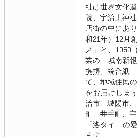
社は世界文化
院、宇治上神
店街の中にあり
和21年）12
ス」と、1969
業の「城南新報」
提携。統合紙
て、地域住民
をお届けしま
治市、城陽市、
町、井手町、宇
「洛タイ」の
ます。