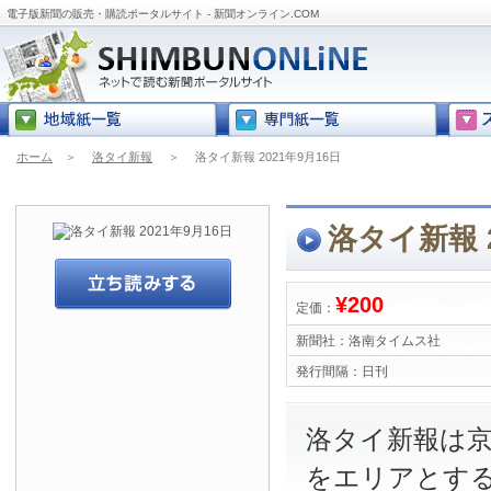
電子版新聞の販売・購読ポータルサイト - 新聞オンライン.COM
ホーム
＞
洛タイ新報
＞
洛タイ新報 2021年9月16日
洛タイ新報 2
¥200
定価：
新聞社：
洛南タイムス社
発行間隔：
日刊
洛タイ新報は
をエリアとす