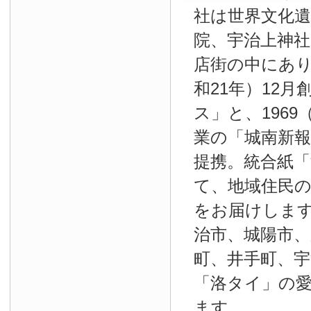
社は世界文化
院、宇治上神
店街の中にあり
和21年）12
ス」と、1969
業の「城南新報」
提携。統合紙
て、地域住民
をお届けしま
治市、城陽市、
町、井手町、宇
「洛タイ」の
ます。