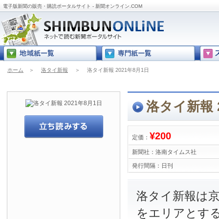
電子版新聞の販売・購読ポータルサイト - 新聞オンライン.COM
ホーム
＞
洛タイ新報
＞
洛タイ新報 2021年8月1日
洛タイ新報 2
¥200
定価：
新聞社：
洛南タイムス社
発行間隔：
日刊
洛タイ新報は
をエリアとす