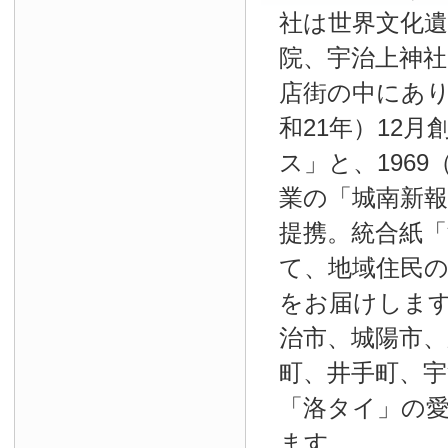
社は世界文化
院、宇治上神
店街の中にあり
和21年）12
ス」と、1969
業の「城南新報」
提携。統合紙
て、地域住民
をお届けしま
治市、城陽市、
町、井手町、宇
「洛タイ」の
ます。