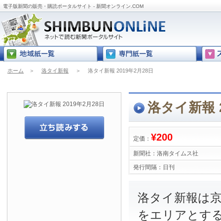
電子版新聞の販売・購読ポータルサイト - 新聞オンライン.COM
ホーム
＞
洛タイ新報
＞
洛タイ新報 2019年2月28日
洛タイ新報 2
¥200
定価：
新聞社：
洛南タイムス社
発行間隔：
日刊
洛タイ新報は
をエリアとす