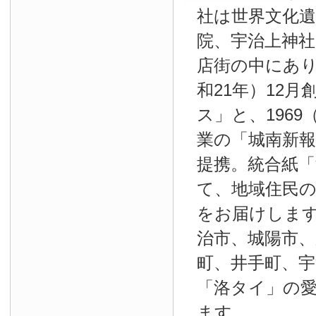
社は世界文化
院、宇治上神
店街の中にあり
和21年）12
ス」と、1969
業の「城南新報」
提携。統合紙
て、地域住民
をお届けしま
治市、城陽市、
町、井手町、宇
「洛タイ」の
ます。