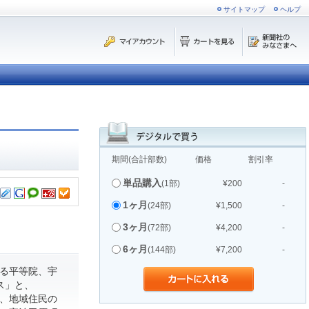
サイトマップ
ヘルプ
期間(合計部数)
価格
割引率
単品購入
(1部)
¥200
-
1ヶ月
(24部)
¥1,500
-
3ヶ月
(72部)
¥4,200
-
6ヶ月
(144部)
¥7,200
-
る平等院、宇
ス」と、
て、地域住民の