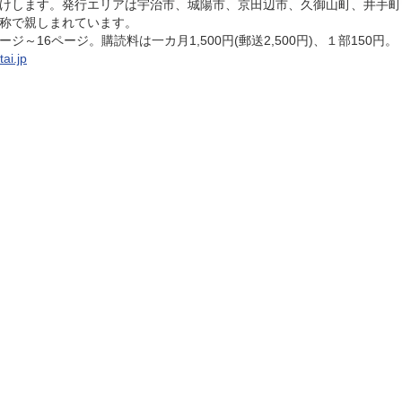
けします。発行エリアは宇治市、城陽市、京田辺市、久御山町、井手町
称で親しまれています。
～16ページ。購読料は一カ月1,500円(郵送2,500円)、１部150円。
tai.jp