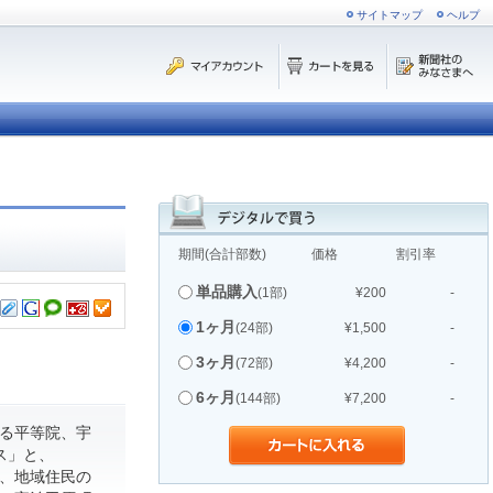
サイトマップ
ヘルプ
期間(合計部数)
価格
割引率
単品購入
(1部)
¥200
-
1ヶ月
(24部)
¥1,500
-
3ヶ月
(72部)
¥4,200
-
6ヶ月
(144部)
¥7,200
-
る平等院、宇
ス」と、
て、地域住民の