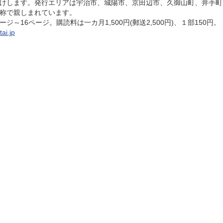
けします。発行エリアは宇治市、城陽市、京田辺市、久御山町、井手町
称で親しまれています。
～16ページ。購読料は一カ月1,500円(郵送2,500円)、１部150円。
tai.jp