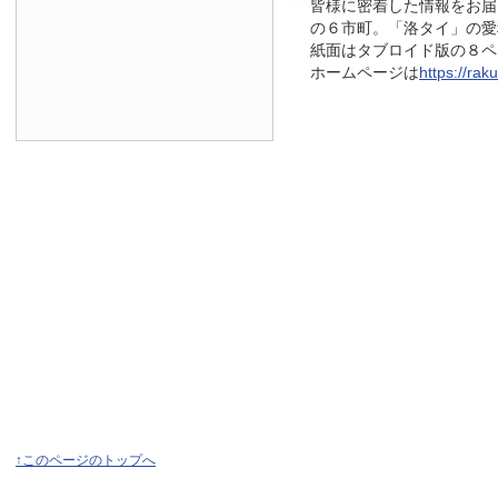
皆様に密着した情報をお届
の６市町。「洛タイ」の愛
紙面はタブロイド版の８ページ
ホームページは
https://raku
↑このページのトップへ