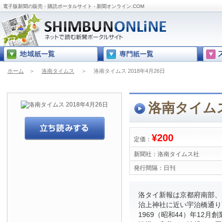
電子版新聞の販売・購読ポータルサイト - 新聞オンライン.COM
ホーム
＞
洛南タイムス
＞
洛南タイムス 2018年4月26日
洛南タイムス 
¥200
定価：
新聞社：
洛南タイムス社
発行間隔：
日刊
洛タイ新報は京都府南部、
治上神社に近い宇治橋通り
1969（昭和44）年12