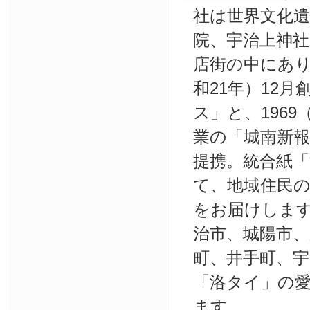
社は世界文化
院、宇治上神
店街の中にあり
和21年）12
ス」と、1969
業の「城南新報」
提携。統合紙
て、地域住民
をお届けしま
治市、城陽市、
町、井手町、宇
「洛タイ」の
ます。