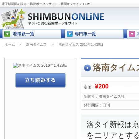
電子版新聞の販売・購読ポータルサイト - 新聞オンライン.COM
ホーム
＞
洛南タイムス
＞
洛南タイムス 2016年1月28日
洛南タイムス 
¥200
定価：
新聞社：
洛南タイムス社
発行間隔：
日刊
洛タイ新報は
をエリアとす