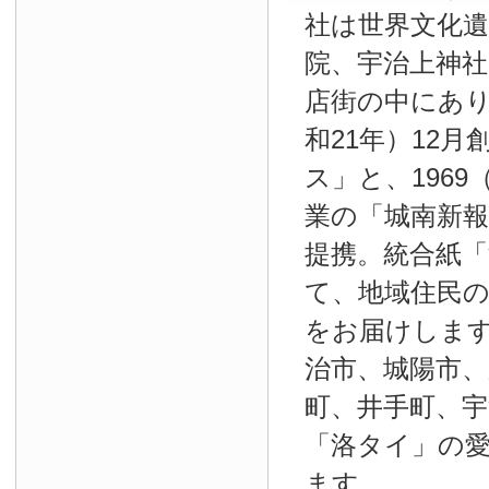
社は世界文化
院、宇治上神
店街の中にあり
和21年）12
ス」と、1969
業の「城南新報」
提携。統合紙
て、地域住民
をお届けしま
治市、城陽市、
町、井手町、宇
「洛タイ」の
ます。