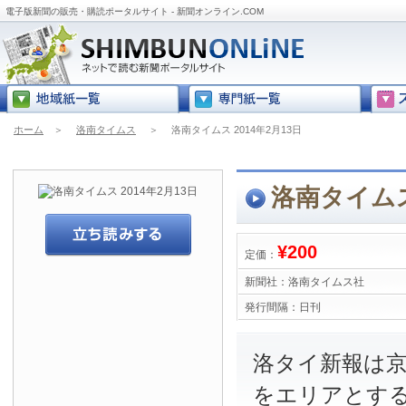
電子版新聞の販売・購読ポータルサイト - 新聞オンライン.COM
ホーム
＞
洛南タイムス
＞
洛南タイムス 2014年2月13日
洛南タイムス 
¥200
定価：
新聞社：
洛南タイムス社
発行間隔：
日刊
洛タイ新報は
をエリアとす