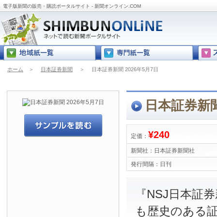
電子版新聞の販売・購読ポータルサイト - 新聞オンライン.COM
ホーム
＞
日本証券新聞
＞
日本証券新聞 2026年5月7日
日本証券新聞
¥240
定価：
新聞社：
日本証券新聞社
発行間隔：
日刊
『NSJ日本証
も歴史のある