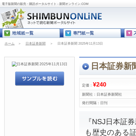
電子版新聞の販売・購読ポータルサイト - 新聞オンライン.COM
ホーム
＞
日本証券新聞
＞
日本証券新聞 2025年11月13日
日本証券新聞 
¥240
定価：
新聞社：
日本証券新聞社
発行間隔：
日刊
『NSJ日本証
も歴史のある