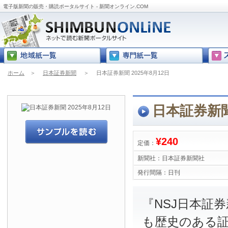
電子版新聞の販売・購読ポータルサイト - 新聞オンライン.COM
ホーム
＞
日本証券新聞
＞
日本証券新聞 2025年8月12日
日本証券新聞 
¥240
定価：
新聞社：
日本証券新聞社
発行間隔：
日刊
『NSJ日本証
も歴史のある