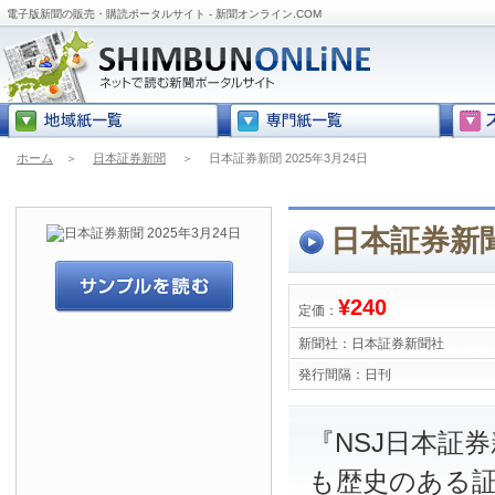
電子版新聞の販売・購読ポータルサイト - 新聞オンライン.COM
ホーム
＞
日本証券新聞
＞
日本証券新聞 2025年3月24日
日本証券新聞 
¥240
定価：
新聞社：
日本証券新聞社
発行間隔：
日刊
『NSJ日本証
も歴史のある