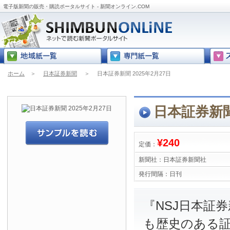
電子版新聞の販売・購読ポータルサイト - 新聞オンライン.COM
ホーム
＞
日本証券新聞
＞
日本証券新聞 2025年2月27日
日本証券新聞 
¥240
定価：
新聞社：
日本証券新聞社
発行間隔：
日刊
『NSJ日本証
も歴史のある