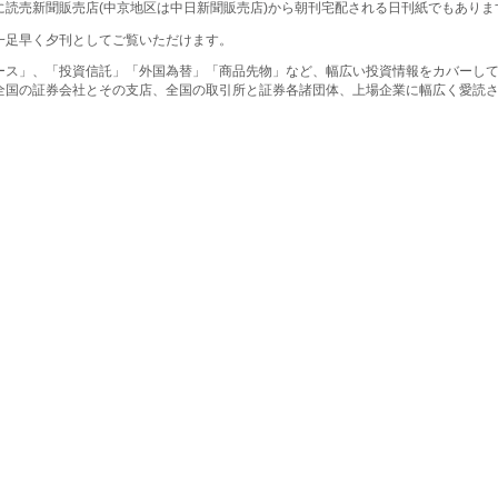
に読売新聞販売店(中京地区は中日新聞販売店)から朝刊宅配される日刊紙でもありま
一足早く夕刊としてご覧いただけます。
ース」、「投資信託」「外国為替」「商品先物」など、幅広い投資情報をカバーし
全国の証券会社とその支店、全国の取引所と証券各諸団体、上場企業に幅広く愛読