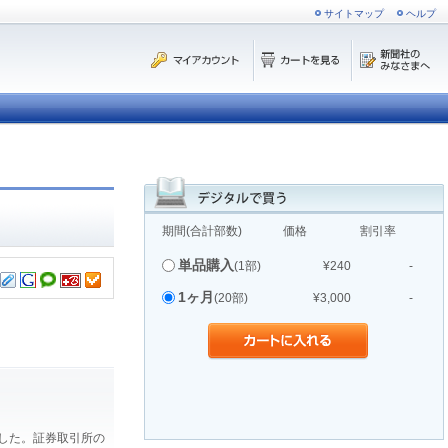
サイトマップ
ヘルプ
期間(合計部数)
価格
割引率
単品購入
(1部)
¥240
-
1ヶ月
(20部)
¥3,000
-
ました。証券取引所の