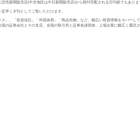
に読売新聞販売店(中京地区は中日新聞販売店)から朝刊宅配される日刊紙でもありま
一足早く夕刊としてご覧いただけます。
ース」、「投資信託」「外国為替」「商品先物」など、幅広い投資情報をカバーし
全国の証券会社とその支店、全国の取引所と証券各諸団体、上場企業に幅広く愛読