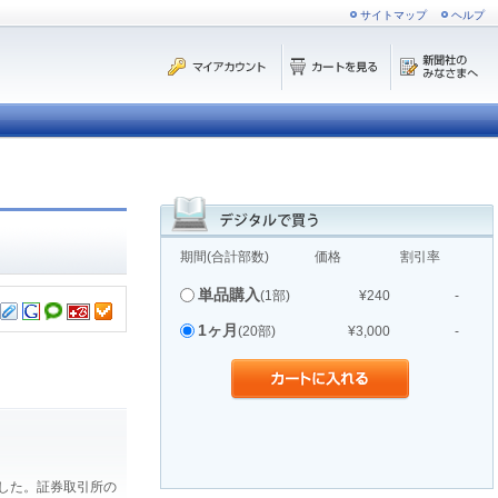
サイトマップ
ヘルプ
期間(合計部数)
価格
割引率
単品購入
(1部)
¥240
-
1ヶ月
(20部)
¥3,000
-
ました。証券取引所の