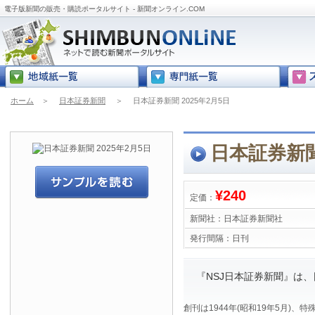
電子版新聞の販売・購読ポータルサイト - 新聞オンライン.COM
ホーム
＞
日本証券新聞
＞
日本証券新聞 2025年2月5日
日本証券新聞
¥240
定価：
新聞社：
日本証券新聞社
発行間隔：
日刊
『NSJ日本証券新聞』は
創刊は1944年(昭和19年5月)