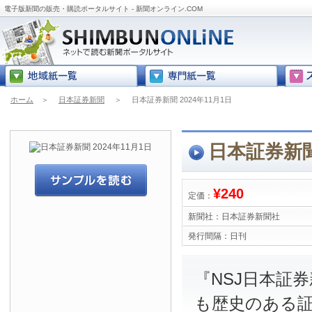
電子版新聞の販売・購読ポータルサイト - 新聞オンライン.COM
ホーム
＞
日本証券新聞
＞
日本証券新聞 2024年11月1日
日本証券新聞 
¥240
定価：
新聞社：
日本証券新聞社
発行間隔：
日刊
『NSJ日本証
も歴史のある