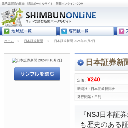
電子版新聞の販売・購読ポータルサイト - 新聞オンライン.COM
ホーム
＞
日本証券新聞
＞
日本証券新聞 2024年10月2日
日本証券新聞 
¥240
定価：
新聞社：
日本証券新聞社
発行間隔：
日刊
『NSJ日本証
も歴史のある