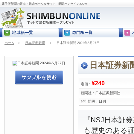
電子版新聞の販売・購読ポータルサイト - 新聞オンライン.COM
ホーム
＞
日本証券新聞
＞
日本証券新聞 2024年6月27日
日本証券新聞 
¥240
定価：
新聞社：
日本証券新聞社
発行間隔：
日刊
『NSJ日本証
も歴史のある