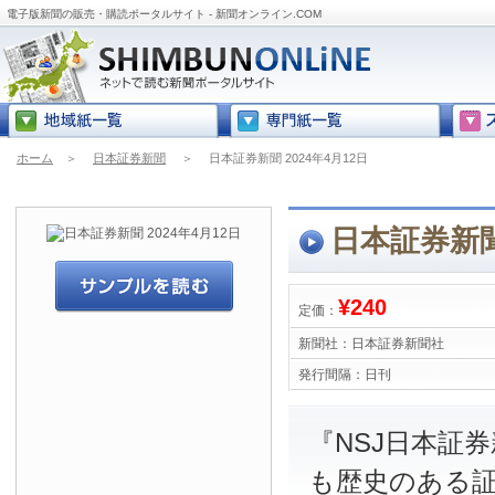
電子版新聞の販売・購読ポータルサイト - 新聞オンライン.COM
ホーム
＞
日本証券新聞
＞
日本証券新聞 2024年4月12日
日本証券新聞 
¥240
定価：
新聞社：
日本証券新聞社
発行間隔：
日刊
『NSJ日本証
も歴史のある