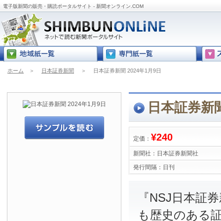
電子版新聞の販売・購読ポータルサイト - 新聞オンライン.COM
ホーム
＞
日本証券新聞
＞
日本証券新聞 2024年1月9日
日本証券新聞
¥240
定価：
新聞社：
日本証券新聞社
発行間隔：
日刊
『NSJ日本証
も歴史のある