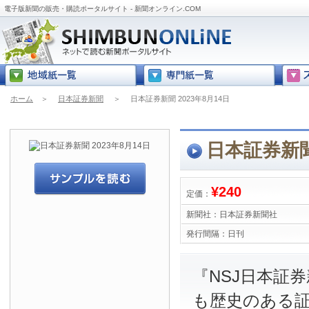
電子版新聞の販売・購読ポータルサイト - 新聞オンライン.COM
ホーム
＞
日本証券新聞
＞
日本証券新聞 2023年8月14日
日本証券新聞 
¥240
定価：
新聞社：
日本証券新聞社
発行間隔：
日刊
『NSJ日本証
も歴史のある