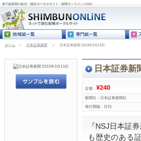
電子版新聞の販売・購読ポータルサイト - 新聞オンライン.COM
ホーム
＞
日本証券新聞
＞
日本証券新聞 2023年3月13日
日本証券新聞 
¥240
定価：
新聞社：
日本証券新聞社
発行間隔：
日刊
『NSJ日本証
も歴史のある