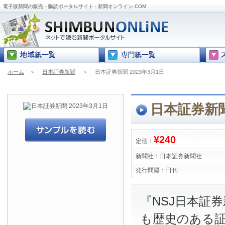
電子版新聞の販売・購読ポータルサイト - 新聞オンライン.COM
ホーム
＞
日本証券新聞
＞
日本証券新聞 2023年3月1日
日本証券新聞
¥240
定価：
新聞社：
日本証券新聞社
発行間隔：
日刊
『NSJ日本証
も歴史のある