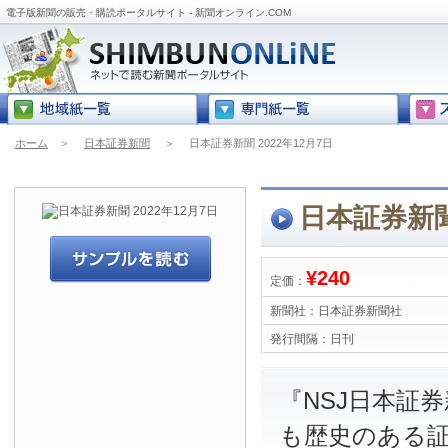
電子版新聞の販売・購読ポータルサイト - 新聞オンライン.COM
ホーム
＞
日本証券新聞
＞
日本証券新聞 2022年12月7日
日本証券新聞 
¥240
定価：
新聞社：
日本証券新聞社
発行間隔：
日刊
『NSJ日本証
も歴史のある