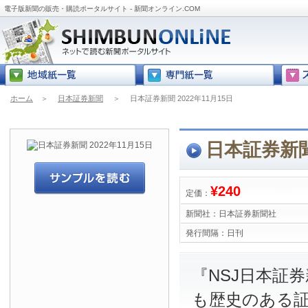
電子版新聞の販売・購読ポータルサイト - 新聞オンライン.COM
ホーム
＞
日本証券新聞
＞
日本証券新聞 2022年11月15日
日本証券新聞 
¥240
定価：
新聞社：
日本証券新聞社
発行間隔：
日刊
『NSJ日本証
も歴史のある