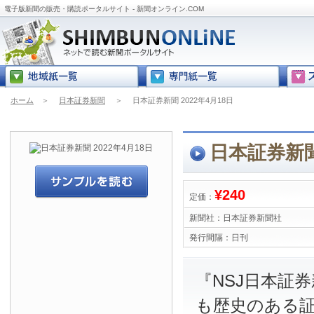
電子版新聞の販売・購読ポータルサイト - 新聞オンライン.COM
ホーム
＞
日本証券新聞
＞
日本証券新聞 2022年4月18日
日本証券新聞 
¥240
定価：
新聞社：
日本証券新聞社
発行間隔：
日刊
『NSJ日本証
も歴史のある