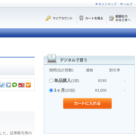
サイトマップ
ヘルプ
期間(合計部数)
価格
割引率
単品購入
(1部)
¥240
-
1ヶ月
(20部)
¥3,000
-
ました。証券取引所の