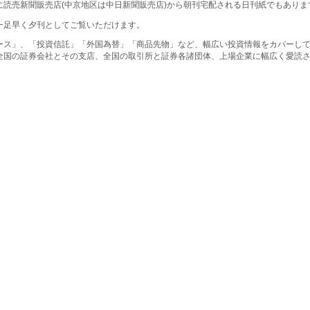
に読売新聞販売店(中京地区は中日新聞販売店)から朝刊宅配される日刊紙でもありま
一足早く夕刊としてご覧いただけます。
ース」、「投資信託」「外国為替」「商品先物」など、幅広い投資情報をカバーし
全国の証券会社とその支店、全国の取引所と証券各諸団体、上場企業に幅広く愛読