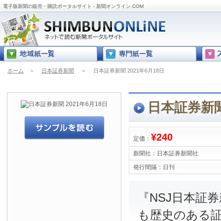
電子版新聞の販売・購読ポータルサイト - 新聞オンライン.COM
ホーム
＞
日本証券新聞
＞
日本証券新聞 2021年6月18日
日本証券新聞 
¥240
定価：
新聞社：
日本証券新聞社
発行間隔：
日刊
『NSJ日本証
も歴史のある