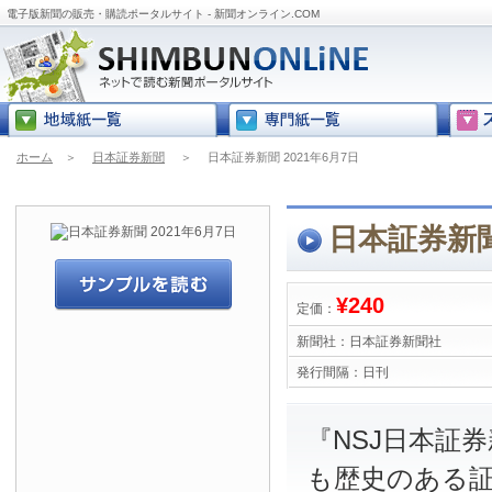
電子版新聞の販売・購読ポータルサイト - 新聞オンライン.COM
ホーム
＞
日本証券新聞
＞
日本証券新聞 2021年6月7日
日本証券新聞
¥240
定価：
新聞社：
日本証券新聞社
発行間隔：
日刊
『NSJ日本証
も歴史のある