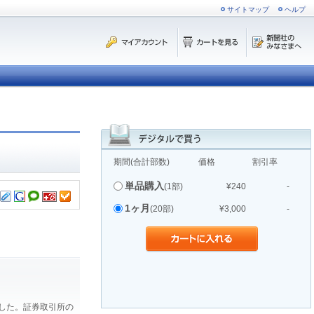
サイトマップ
ヘルプ
期間(合計部数)
価格
割引率
単品購入
(1部)
¥240
-
1ヶ月
(20部)
¥3,000
-
ました。証券取引所の