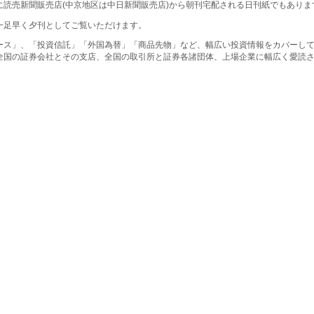
に読売新聞販売店(中京地区は中日新聞販売店)から朝刊宅配される日刊紙でもありま
一足早く夕刊としてご覧いただけます。
ース」、「投資信託」「外国為替」「商品先物」など、幅広い投資情報をカバーし
全国の証券会社とその支店、全国の取引所と証券各諸団体、上場企業に幅広く愛読