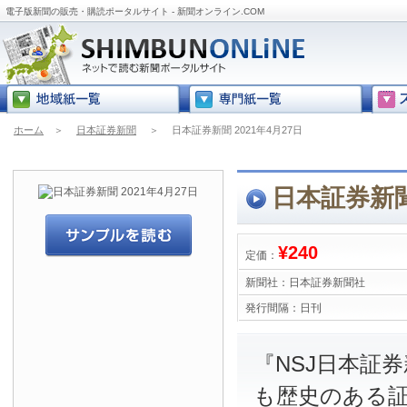
電子版新聞の販売・購読ポータルサイト - 新聞オンライン.COM
ホーム
＞
日本証券新聞
＞
日本証券新聞 2021年4月27日
日本証券新聞 
¥240
定価：
新聞社：
日本証券新聞社
発行間隔：
日刊
『NSJ日本証
も歴史のある