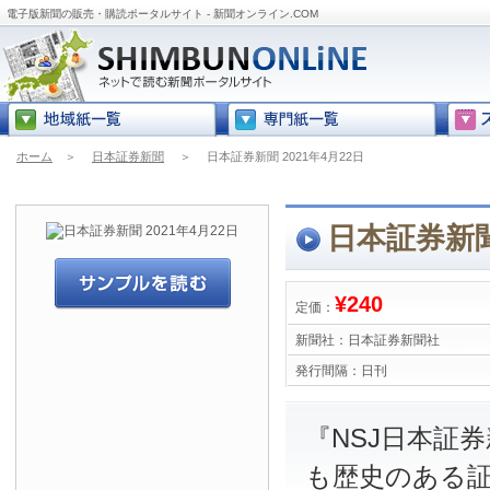
電子版新聞の販売・購読ポータルサイト - 新聞オンライン.COM
ホーム
＞
日本証券新聞
＞
日本証券新聞 2021年4月22日
日本証券新聞 
¥240
定価：
新聞社：
日本証券新聞社
発行間隔：
日刊
『NSJ日本証
も歴史のある