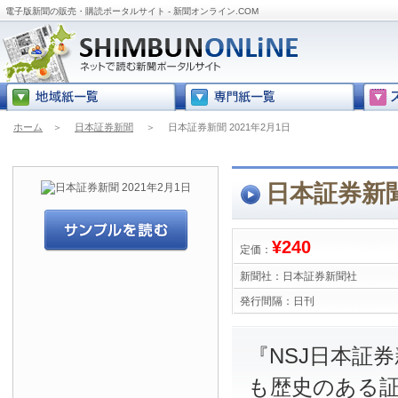
電子版新聞の販売・購読ポータルサイト - 新聞オンライン.COM
ホーム
＞
日本証券新聞
＞
日本証券新聞 2021年2月1日
日本証券新聞
¥240
定価：
新聞社：
日本証券新聞社
発行間隔：
日刊
『NSJ日本証
も歴史のある