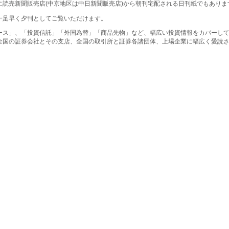
に読売新聞販売店(中京地区は中日新聞販売店)から朝刊宅配される日刊紙でもありま
一足早く夕刊としてご覧いただけます。
ース」、「投資信託」「外国為替」「商品先物」など、幅広い投資情報をカバーし
全国の証券会社とその支店、全国の取引所と証券各諸団体、上場企業に幅広く愛読