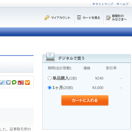
サイトマップ
ヘルプ
期間(合計部数)
価格
割引率
単品購入
(1部)
¥240
-
1ヶ月
(20部)
¥3,000
-
ました。証券取引所の