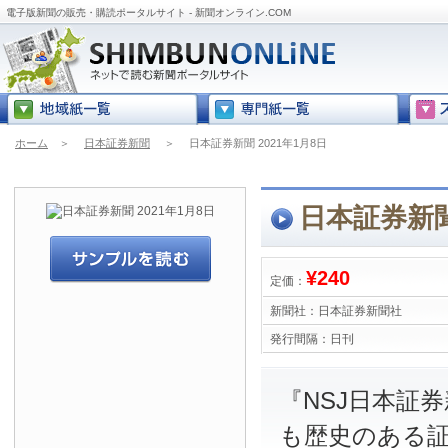
電子版新聞の販売・購読ポータルサイト - 新聞オンライン.COM
ホーム
＞
日本証券新聞
＞
日本証券新聞 2021年1月8日
日本証券新聞
¥240
定価：
新聞社：
日本証券新聞社
発行間隔：
日刊
『NSJ日本証
も歴史のある