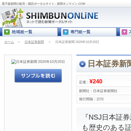
電子版新聞の販売・購読ポータルサイト - 新聞オンライン.COM
ホーム
＞
日本証券新聞
＞
日本証券新聞 2020年10月20日
日本証券新聞 
¥240
定価：
新聞社：
日本証券新聞社
発行間隔：
日刊
『NSJ日本証
も歴史のある