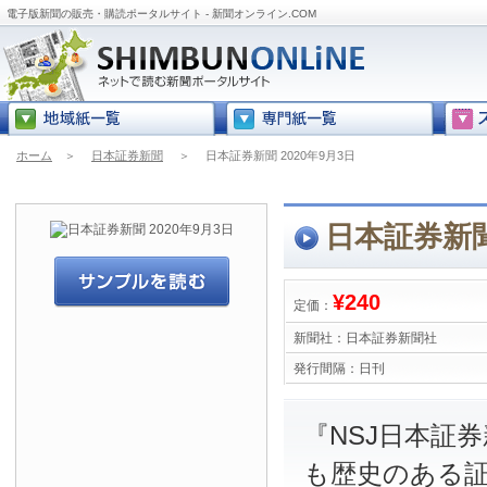
電子版新聞の販売・購読ポータルサイト - 新聞オンライン.COM
ホーム
＞
日本証券新聞
＞
日本証券新聞 2020年9月3日
日本証券新聞
¥240
定価：
新聞社：
日本証券新聞社
発行間隔：
日刊
『NSJ日本証
も歴史のある