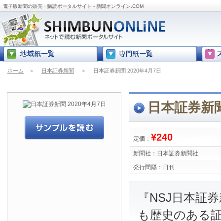
電子版新聞の販売・購読ポータルサイト - 新聞オンライン.COM
ホーム
＞
日本証券新聞
＞
日本証券新聞 2020年4月7日
日本証券新聞
¥240
定価：
新聞社：
日本証券新聞社
発行間隔：
日刊
『NSJ日本証
も歴史のある