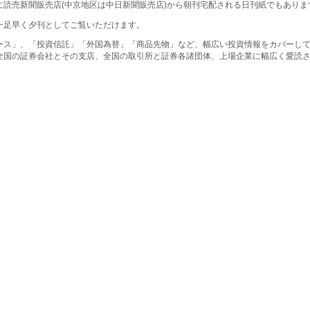
に読売新聞販売店(中京地区は中日新聞販売店)から朝刊宅配される日刊紙でもありま
一足早く夕刊としてご覧いただけます。
ース」、「投資信託」「外国為替」「商品先物」など、幅広い投資情報をカバーし
全国の証券会社とその支店、全国の取引所と証券各諸団体、上場企業に幅広く愛読