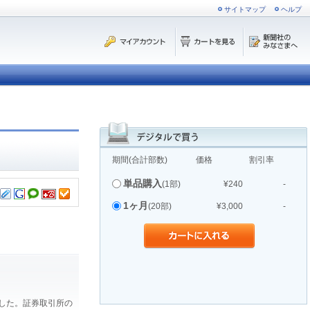
サイトマップ
ヘルプ
期間(合計部数)
価格
割引率
単品購入
(1部)
¥240
-
1ヶ月
(20部)
¥3,000
-
ました。証券取引所の