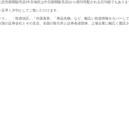
に読売新聞販売店(中京地区は中日新聞販売店)から朝刊宅配される日刊紙でもありま
一足早く夕刊としてご覧いただけます。
ース」、「投資信託」「外国為替」「商品先物」など、幅広い投資情報をカバーし
全国の証券会社とその支店、全国の取引所と証券各諸団体、上場企業に幅広く愛読