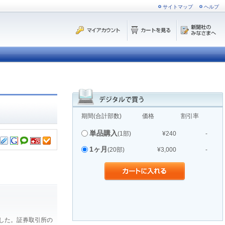
サイトマップ
ヘルプ
期間(合計部数)
価格
割引率
単品購入
(1部)
¥240
-
1ヶ月
(20部)
¥3,000
-
ました。証券取引所の