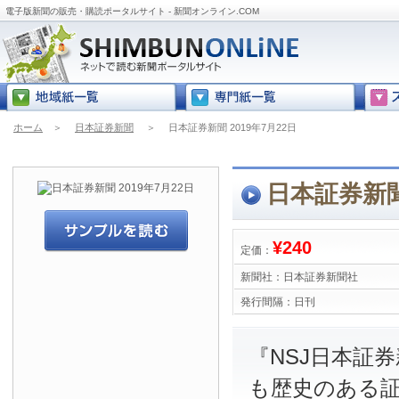
電子版新聞の販売・購読ポータルサイト - 新聞オンライン.COM
ホーム
＞
日本証券新聞
＞
日本証券新聞 2019年7月22日
日本証券新聞 
¥240
定価：
新聞社：
日本証券新聞社
発行間隔：
日刊
『NSJ日本証
も歴史のある