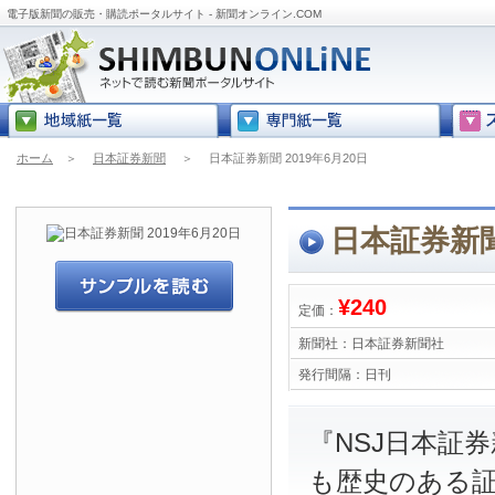
電子版新聞の販売・購読ポータルサイト - 新聞オンライン.COM
ホーム
＞
日本証券新聞
＞
日本証券新聞 2019年6月20日
日本証券新聞 
¥240
定価：
新聞社：
日本証券新聞社
発行間隔：
日刊
『NSJ日本証
も歴史のある