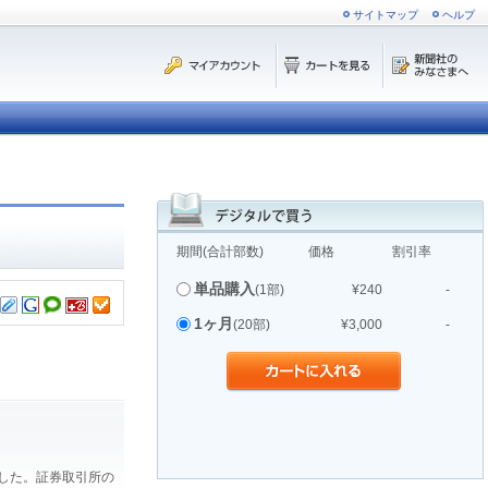
サイトマップ
ヘルプ
期間(合計部数)
価格
割引率
単品購入
(1部)
¥240
-
1ヶ月
(20部)
¥3,000
-
ました。証券取引所の