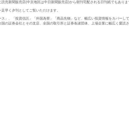
に読売新聞販売店(中京地区は中日新聞販売店)から朝刊宅配される日刊紙でもありま
一足早く夕刊としてご覧いただけます。
ース」、「投資信託」「外国為替」「商品先物」など、幅広い投資情報をカバーし
全国の証券会社とその支店、全国の取引所と証券各諸団体、上場企業に幅広く愛読