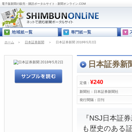
電子版新聞の販売・購読ポータルサイト - 新聞オンライン.COM
ホーム
＞
日本証券新聞
＞
日本証券新聞 2018年5月2日
日本証券新聞
¥240
定価：
新聞社：
日本証券新聞社
発行間隔：
日刊
『NSJ日本証
も歴史のある