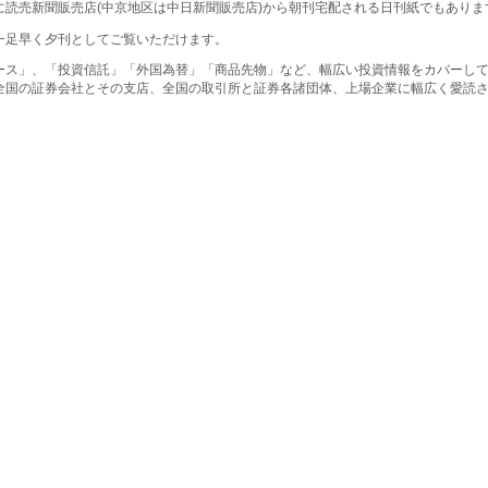
に読売新聞販売店(中京地区は中日新聞販売店)から朝刊宅配される日刊紙でもありま
一足早く夕刊としてご覧いただけます。
ース」、「投資信託」「外国為替」「商品先物」など、幅広い投資情報をカバーし
全国の証券会社とその支店、全国の取引所と証券各諸団体、上場企業に幅広く愛読