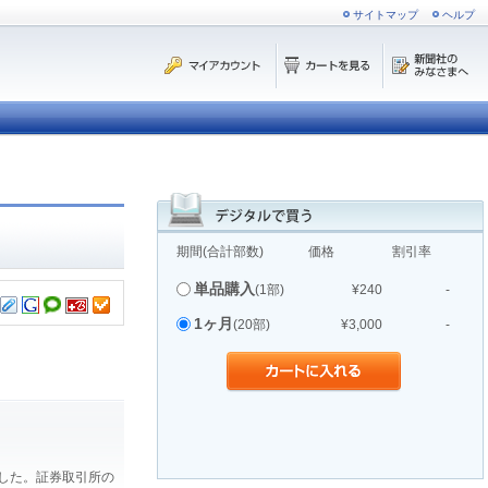
サイトマップ
ヘルプ
期間(合計部数)
価格
割引率
単品購入
(1部)
¥240
-
1ヶ月
(20部)
¥3,000
-
ました。証券取引所の