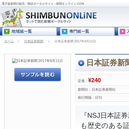
電子版新聞の販売・購読ポータルサイト - 新聞オンライン.COM
ホーム
＞
日本証券新聞
＞
日本証券新聞 2017年9月11日
日本証券新聞 
¥240
定価：
新聞社：
日本証券新聞社
発行間隔：
日刊
『NSJ日本証
も歴史のある