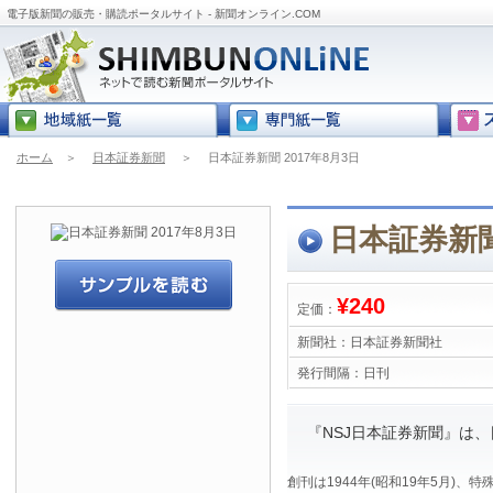
電子版新聞の販売・購読ポータルサイト - 新聞オンライン.COM
ホーム
＞
日本証券新聞
＞
日本証券新聞 2017年8月3日
日本証券新聞
¥240
定価：
新聞社：
日本証券新聞社
発行間隔：
日刊
『NSJ日本証券新聞』は
創刊は1944年(昭和19年5月)