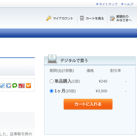
サイトマップ
ヘルプ
期間(合計部数)
価格
割引率
単品購入
(1部)
¥240
-
1ヶ月
(20部)
¥3,000
-
ました。証券取引所の