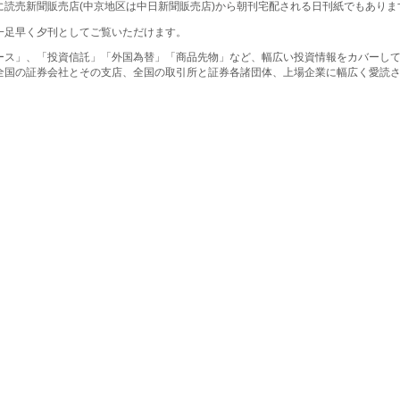
に読売新聞販売店(中京地区は中日新聞販売店)から朝刊宅配される日刊紙でもありま
一足早く夕刊としてご覧いただけます。
ース」、「投資信託」「外国為替」「商品先物」など、幅広い投資情報をカバーし
全国の証券会社とその支店、全国の取引所と証券各諸団体、上場企業に幅広く愛読