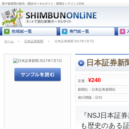
電子版新聞の販売・購読ポータルサイト - 新聞オンライン.COM
ホーム
＞
日本証券新聞
＞
日本証券新聞 2017年7月7日
日本証券新聞
¥240
定価：
新聞社：
日本証券新聞社
発行間隔：
日刊
『NSJ日本証
も歴史のある