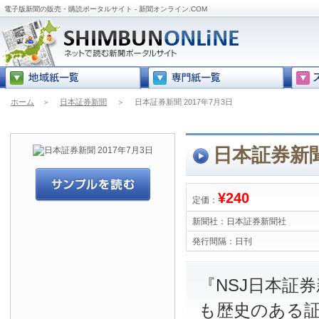
電子版新聞の販売・購読ポータルサイト - 新聞オンライン.COM
ホーム
＞
日本証券新聞
＞
日本証券新聞 2017年7月3日
日本証券新聞
¥240
定価：
新聞社：
日本証券新聞社
発行間隔：
日刊
『NSJ日本証
も歴史のある