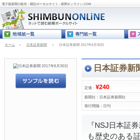
電子版新聞の販売・購読ポータルサイト - 新聞オンライン.COM
ホーム
＞
日本証券新聞
＞
日本証券新聞 2017年6月30日
日本証券新聞 
¥240
定価：
新聞社：
日本証券新聞社
発行間隔：
日刊
『NSJ日本証
も歴史のある